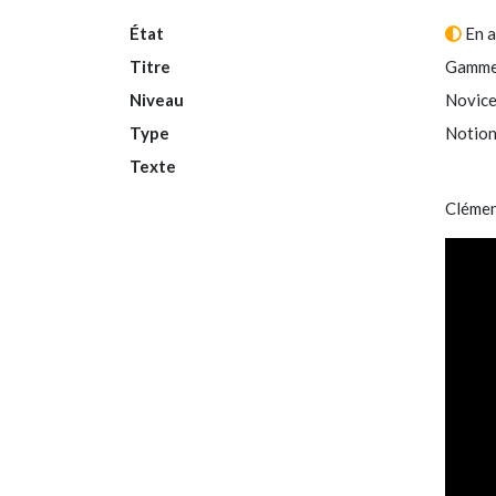
État
En a
Titre
Gamm
Niveau
Novic
Type
Notion
Texte
Clément