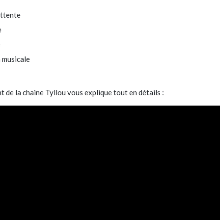
ttente
e
e
 musicale
 de la chaine Tyllou vous explique tout en détails :