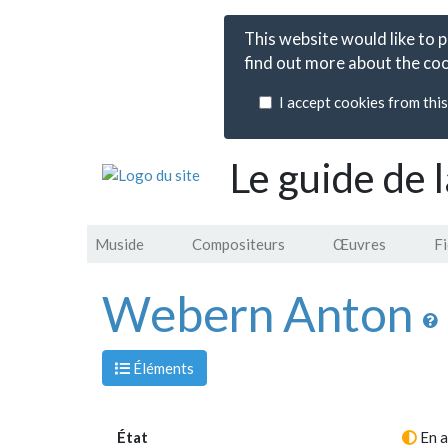
This website would like to 
find out more about the coo
I accept cookies from this 
Le guide de 
Muside
Compositeurs
Œuvres
F
Webern Anton
Éléments
État
En a