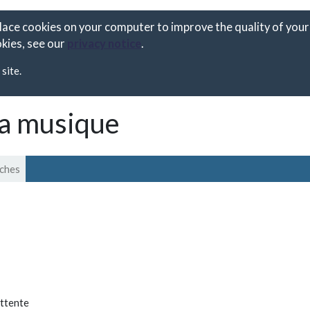
place cookies on your computer to improve the quality of your 
kies, see our
privacy notice
.
site.
la musique
iches
ttente